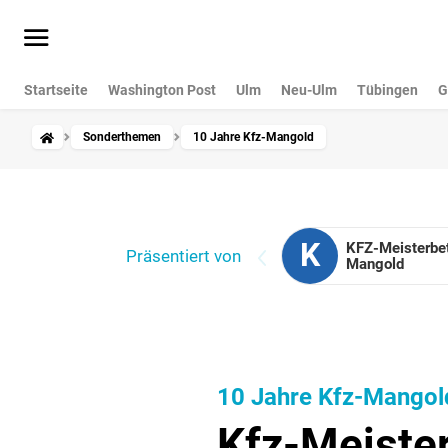
Startseite
Washington Post
Ulm
Neu-Ulm
Tübingen
G
Sonderthemen
10 Jahre Kfz-Mangold
K
KFZ-Meis­ter­be­
Präsentiert von
Mangold
10 Jahre Kfz-Mangol
Kfz-Meiste