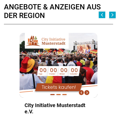
ANGEBOTE & ANZEIGEN AUS
DER REGION
18. Juni
DFB-Auftakt am
live im Public
Viewing!
00
00
00
00
Tage
Stunden
Minuten
Sekunden
Tickets kaufen!
City Initiative Musterstadt
e.V.