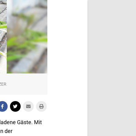
TZER
eladene Gäste. Mit
n der