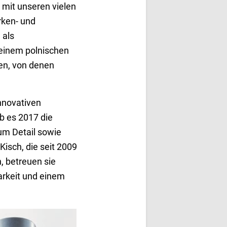
 mit unseren vielen
rken- und
 als
t einem polnischen
den, von denen
nnovativen
b es 2017 die
um Detail sowie
isch, die seit 2009
, betreuen sie
rkeit und einem
ten