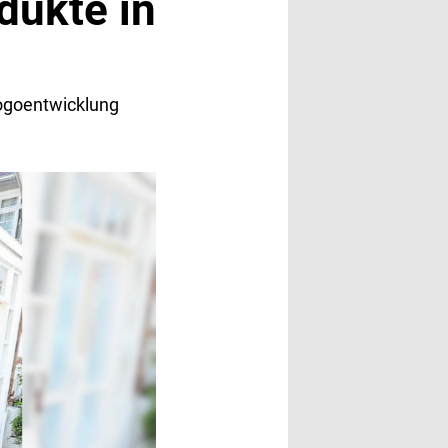
dukte in
Logoentwicklung