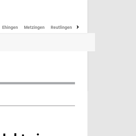
Ehingen
Metzingen
Reutlingen
Münsingen
Rottenburg
M