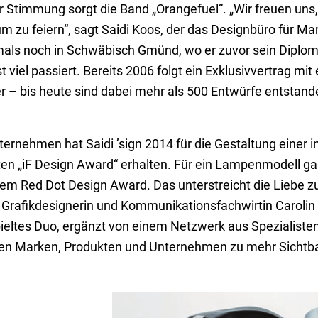
 Stimmung sorgt die Band „Orangefuel“. „Wir freuen uns,
 zu feiern“, sagt Saidi Koos, der das Designbüro für Ma
als noch in Schwäbisch Gmünd, wo er zuvor sein Diplom
 viel passiert. Bereits 2006 folgt ein Exklusivvertrag mi
er – bis heute sind dabei mehr als 500 Entwürfe entstan
nehmen hat Saidi ’sign 2014 für die Gestaltung einer i
 „iF Design Award“ erhalten. Für ein Lampenmodell ga
m Red Dot Design Award. Das unterstreicht die Liebe z
rafikdesignerin und Kommunikationsfachwirtin Carolin K
pieltes Duo, ergänzt von einem Netzwerk aus Spezialisten
len Marken, Produkten und Unternehmen zu mehr Sichtba
Red Dot Design Award für diese Leseleuch