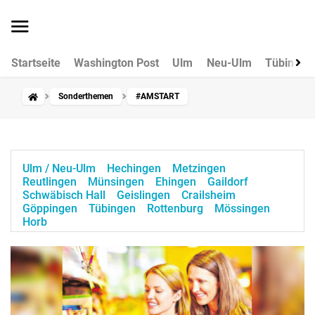
Startseite
Washington Post
Ulm
Neu-Ulm
Tübingen
Sonderthemen
#AMSTART
Ulm / Neu-Ulm
Hechingen
Metzingen
Reutlingen
Münsingen
Ehingen
Gaildorf
Schwäbisch Hall
Geislingen
Crailsheim
Göppingen
Tübingen
Rottenburg
Mössingen
Horb