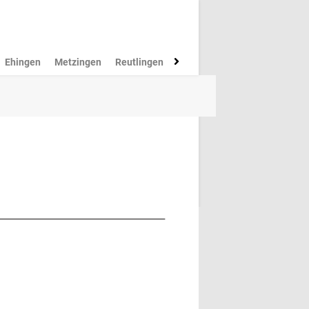
Ehingen
Metzingen
Reutlingen
Münsingen
Rottenburg
M