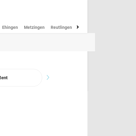
Ehingen
Metzingen
Reutlingen
Münsingen
Rottenburg
M
Rent