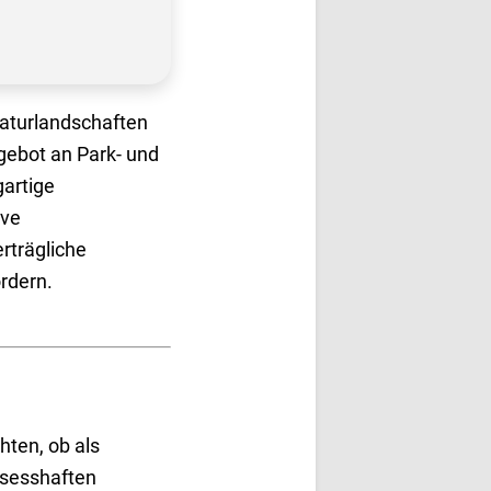
Naturlandschaften
ngebot an Park- und
gartige
ive
erträgliche
wicklung fördern.
ten, ob als
 sesshaften