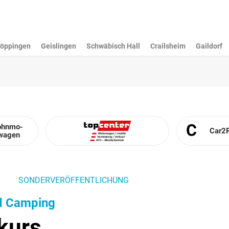
öppingen
Geislingen
Schwäbisch Hall
Crailsheim
Gaildorf
C
hn­mo­
Car2­
­wagen
SONDERVERÖFFENTLICHUNG
d Camping
kurs