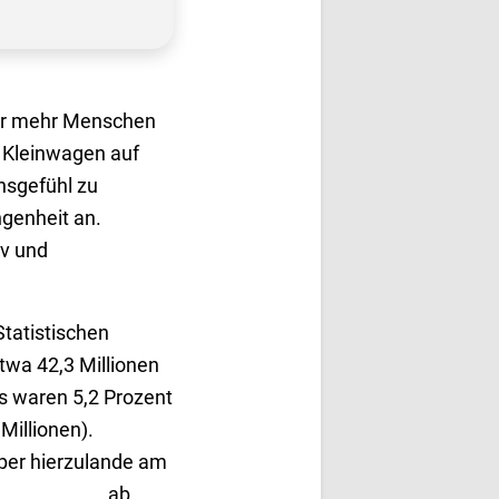
mer mehr Menschen
 Kleinwagen auf
ensgefühl zu
genheit an.
iv und
Statistischen
twa 42,3 Millionen
s waren 5,2 Prozent
Millionen).
per hierzulande am
Destatis). ab