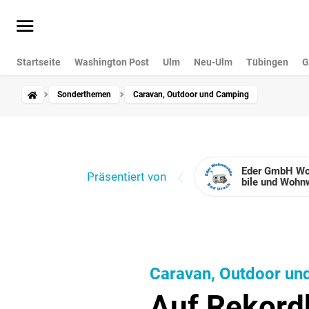
Startseite
Washington Post
Ulm
Neu-Ulm
Tübingen
G
Sonderthemen
Caravan, Outdoor und Camping
Eder GmbH Wo
Präsentiert von
bile und Wohn
Caravan, Outdoor un
Auf Rekord