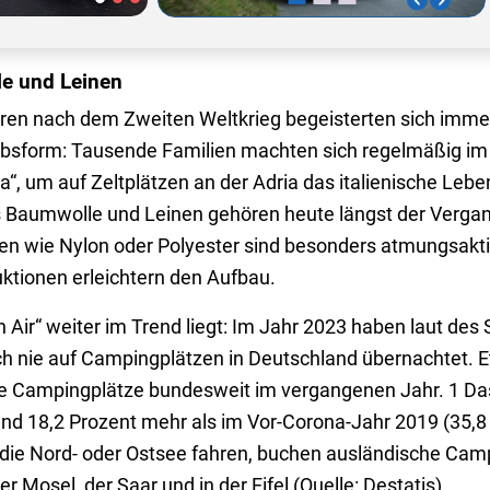
le und Leinen
hren nach dem Zweiten Weltkrieg begeisterten sich im
aubsform: Tausende Familien machten sich regelmäßig im
ia“, um auf Zeltplätzen an der Adria das italienische Leb
s Baumwolle und Leinen gehören heute längst der Vergan
ien wie Nylon oder Polyester sind besonders atmungsakt
tionen erleichtern den Aufbau.
 Air“ weiter im Trend liegt: Im Jahr 2023 haben laut des 
 nie auf Campingplätzen in Deutschland übernachtet. E
e Campingplätze bundesweit im vergangenen Jahr. 1 Da
und 18,2 Prozent mehr als im Vor-Corona-Jahr 2019 (35,8 
die Nord- oder Ostsee fahren, buchen ausländische Cam
an der Mosel, der Saar und in der Eifel (Quelle: 