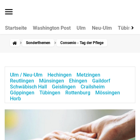
Startseite
Washington Post
Ulm
Neu-Ulm
Tübingen
Sonderthemen
Consenio - Tag der Pflege
Ulm / Neu-Ulm
Hechingen
Metzingen
Reutlingen
Münsingen
Ehingen
Gaildorf
Schwäbisch Hall
Geislingen
Crailsheim
Göppingen
Tübingen
Rottenburg
Mössingen
Horb