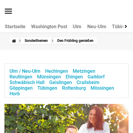
Startseite
Washington Post
Ulm
Neu-Ulm
Tübingen
Sonderthemen
Den Frühling genießen
Ulm / Neu-Ulm
Hechingen
Metzingen
Reutlingen
Münsingen
Ehingen
Gaildorf
Schwäbisch Hall
Geislingen
Crailsheim
Göppingen
Tübingen
Rottenburg
Mössingen
Horb