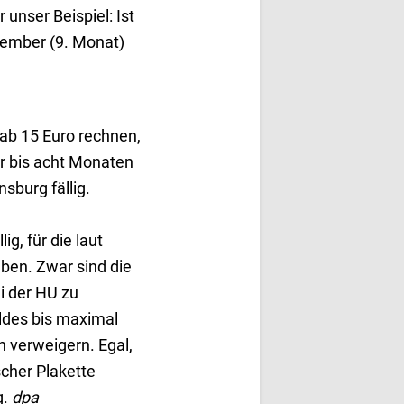
 unser Beispiel: Ist
ptember (9. Monat)
 ab 15 Euro rechnen,
r bis acht Monaten
sburg fällig.
g, für die laut
ben. Zwar sind die
i der HU zu
eldes bis maximal
 verweigern. Egal,
scher Plakette
g.
dpa