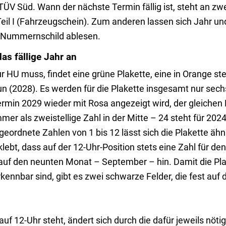
V Süd. Wann der nächste Termin fällig ist, steht an zwe
eil I (Fahrzeugschein). Zum anderen lassen sich Jahr u
n Nummernschild ablesen.
das fällige Jahr an
 HU muss, findet eine grüne Plakette, eine in Orange ste
un (2028). Es werden für die Plakette insgesamt nur sec
rmin 2029 wieder mit Rosa angezeigt wird, der gleichen 
mer als zweistellige Zahl in der Mitte – 24 steht für 202
ordnete Zahlen von 1 bis 12 lässt sich die Plakette ähnl
eklebt, dass auf der 12-Uhr-Position stets eine Zahl für d
t auf den neunten Monat – September – hin. Damit die Pla
ennbar sind, gibt es zwei schwarze Felder, die fest auf d
uf 12-Uhr steht, ändert sich durch die dafür jeweils nöti