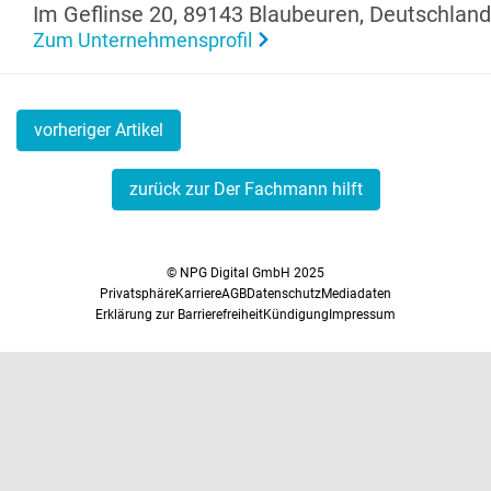
Im Geflinse 20, 89143 Blaubeuren, Deutsch­land
Zum Unternehmensprofil
vorheriger Artikel
zurück zur Der Fachmann hilft
© NPG Digital GmbH 2025
Privatsphäre
Karriere
AGB
Datenschutz
Mediadaten
Erklärung zur Barrierefreiheit
Kündigung
Impressum