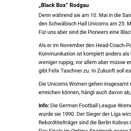
„Black Box“ Rodgau
Denn während sie am 10. Mai in die Sais
den Schwäbisch Hall Unicorns am 25. Ma
Für uns aber sind die Pioneers eine Black
Als er im November den Head-Coach-Po
Kommunikation ist komplett anders als 
weniger ruppig, vor allem aber müsse er
gibt Felix Taschner zu. In Zukunft soll
Die Unicorns Women gehen insgesamt mit 
erreichen können, hängt auch davon ab,
Info:
Die German Football League Women 
wurde sie 1990. Der Sieger der Liga wird
Rekordtitelträger sind die Berlin Kobra
Das Finale im Optima-Sportpark gegen 