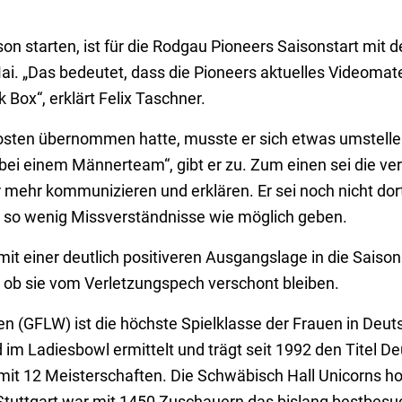
on starten, ist für die Rodgau Pioneers Saisonstart mit 
i. „Das bedeutet, dass die Pioneers aktuelles Videomate
 Box“, erklärt Felix Taschner.
sten übernommen hatte, musste er sich etwas umstellen
bei einem Männerteam“, gibt er zu. Zum einen sei die v
 mehr kommunizieren und erklären. Er sei noch nicht dort,
 es so wenig Missverständnisse wie möglich geben.
einer deutlich positiveren Ausgangslage in die Saison. 
 ob sie vom Verletzungspech verschont bleiben.
(GFLW) ist die höchste Spielklasse der Frauen in Deut
 im Ladiesbowl ermittelt und trägt seit 1992 den Titel D
s mit 12 Meisterschaften. Die Schwäbisch Hall Unicorns ho
Stuttgart war mit 1450 Zuschauern das bislang bestbesu