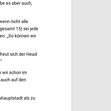
ebe es aber auch,
wenn nicht alle
sgesamt 15) sei jede
nen. „So können wir
freut sich der Head
“
n wir schon im
 auch auf den
shauptstadt als zu