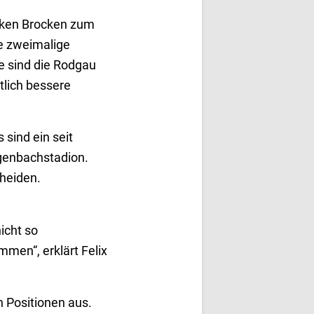
icken Brocken zum
ie zweimalige
e sind die Rodgau
tlich bessere
sind ein seit
genbachstadion.
cheiden.
icht so
mmen“, erklärt Felix
n Positionen aus.