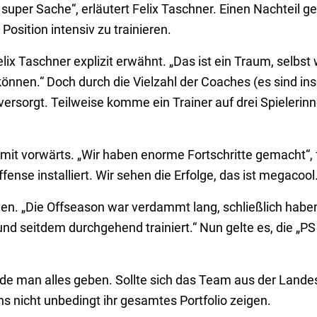
 super Sache“, erläutert Felix Taschner. Einen Nachteil g
 Position intensiv zu trainieren.
ix Taschner explizit erwähnt. „Das ist ein Traum, selbst 
önnen.“ Doch durch die Vielzahl der Coaches (es sind in
versorgt. Teilweise komme ein Trainer auf drei Spielerin
it vorwärts. „Wir haben enorme Fortschritte gemacht“, 
ense installiert. Wir sehen die Erfolge, das ist megacool.
gen. „Die Offseason war verdammt lang, schließlich habe
nd seitdem durchgehend trainiert.“ Nun gelte es, die „PS
de man alles geben. Sollte sich das Team aus der Lande
s nicht unbedingt ihr gesamtes Portfolio zeigen.