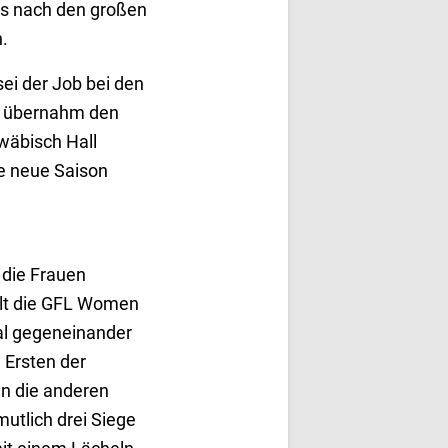
ns nach den großen
.
sei der Job bei den
Er übernahm den
wäbisch Hall
ie neue Saison
 die Frauen
ielt die GFL Women
mal gegeneinander
 Ersten der
len die anderen
utlich drei Siege