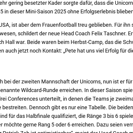
hr gering besetzter Kader sorgte dafür, dass die Unicor
in dieser Mini-Saison 2025 ohne Erfolgserlebnis blieben
 USA, ist aber dem Frauenfootball treu geblieben. Für ihn 
wesen, schildert der neue Head Coach Felix Taschner. 
ch Hall war. Beide waren beim Herbst-Camp, das die Sch
 auch jetzt noch Kontakt: „Pete hat uns viel Erfolg für d
bei der zweiten Mannschaft der Unicorns, nun ist er für
sogenannte Wildcard-Runde erreichen. In dieser Saison sp
drei Conferences unterteilt, in denen die Teams je zwei
 bestreiten. Dennoch gibt es nur eine Tabelle. Die beiden
nd für das Halbfinale qualifiziert, die Ränge 3 bis 6 spie
er möchte gerne Rang 5 oder 6 erreichen. Dazu seien verm