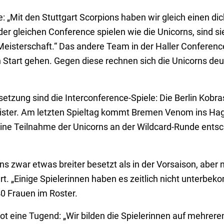
: „Mit den Stuttgart Scorpions haben wir gleich einen d
 der gleichen Conference spielen wie die Unicorns, sind s
Meisterschaft.“ Das andere Team in der Haller Conferenc
n Start gehen. Gegen diese rechnen sich die Unicorns deu
zung sind die Interconference-Spiele: Die Berlin Kobras 
ister. Am letzten Spieltag kommt Bremen Venom ins Ha
eine Teilnahme der Unicorns an der Wildcard-Runde ents
rns zwar etwas breiter besetzt als in der Vorsaison, aber n
t. „Einige Spielerinnen haben es zeitlich nicht unterbeko
 40 Frauen im Roster.
t eine Tugend: „Wir bilden die Spielerinnen auf mehrere