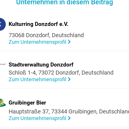
Unternehmen in diesem Beitrag
K
Kultur­ring Donzdorf e.V.
73068 Donzdorf, Deutsch­land
Zum Unternehmensprofil
Stadt­ver­wal­tung Donzdorf
Schloß 1-4, 73072 Donzdorf, Deutsch­land
Zum Unternehmensprofil
Gruibinger Bier
Haupt­straße 37, 73344 Gruibingen, Deutsch­lan
Zum Unternehmensprofil