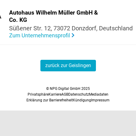
Auto­haus Wilhelm Müller GmbH &
A
Co. KG
Süßener Str. 12, 73072 Donzdorf, Deutsch­land
Zum Unternehmensprofil
zurück zur Geislingen
© NPG Digital GmbH 2025
Privatsphäre
Karriere
AGB
Datenschutz
Mediadaten
Erklärung zur Barrierefreiheit
Kündigung
Impressum