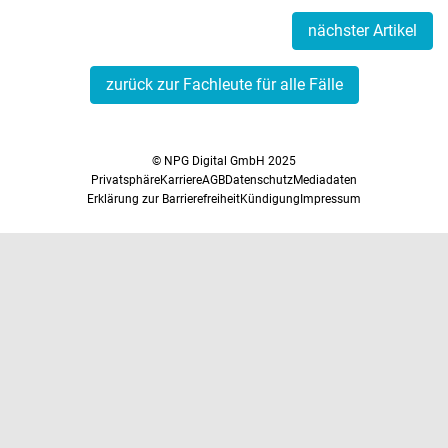
nächster Artikel
zurück zur Fachleute für alle Fälle
© NPG Digital GmbH 2025
Privatsphäre
Karriere
AGB
Datenschutz
Mediadaten
Erklärung zur Barrierefreiheit
Kündigung
Impressum