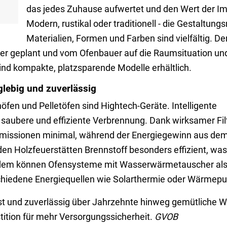
das jedes Zuhause aufwertet und den Wert der Imm
Modern, rustikal oder traditionell - die Gestaltung
Materialien, Formen und Farben sind vielfältig. De
zer geplant und vom Ofenbauer auf die Raumsituation 
nd kompakte, platzsparende Modelle erhältlich.
nglebig und zuverlässig
fen und Pelletöfen sind Hightech-Geräte. Intelligente
 saubere und effiziente Verbrennung. Dank wirksamer Fil
e Emissionen minimal, während der Energiegewinn aus de
den Holzfeuerstätten Brennstoff besonders effizient, wa
udem können Ofensysteme mit Wasserwärmetauscher als T
chiedene Energiequellen wie Solarthermie oder Wärmep
ust und zuverlässig über Jahrzehnte hinweg gemütliche
estition für mehr Versorgungssicherheit.
GVOB