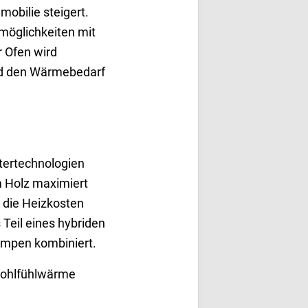
obilie steigert.
smöglichkeiten mit
r Ofen wird
und den Wärmebedarf
tertechnologien
m Holz maximiert
s die Heizkosten
eil eines hybriden
umpen kombiniert.
 Wohlfühlwärme