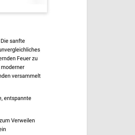
 Die sanfte
unvergleichliches
ernden Feuer zu
in moderner
eunden versammelt
e, entspannte
d zum Verweilen
ein