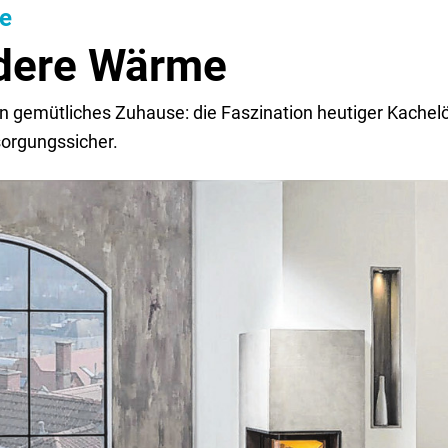
le
dere Wärme
n gemütliches Zuhause: die Faszination heutiger Kachelö
sorgungssicher.