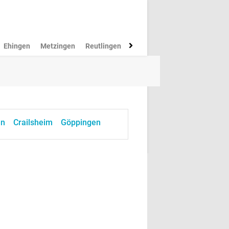
Ehingen
Metzingen
Reutlingen
Münsingen
Rottenburg
M
en
Crailsheim
Göppingen