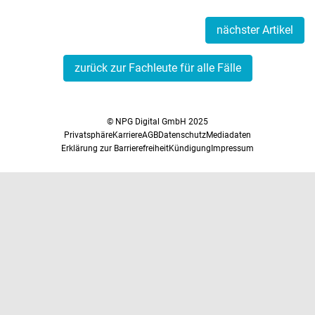
nächster Artikel
zurück zur Fachleute für alle Fälle
© NPG Digital GmbH 2025
Privatsphäre
Karriere
AGB
Datenschutz
Mediadaten
Erklärung zur Barrierefreiheit
Kündigung
Impressum