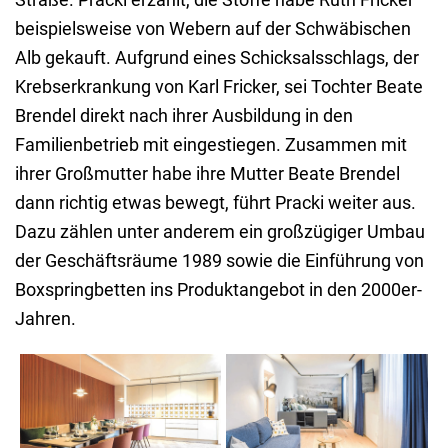
beispielsweise von Webern auf der Schwäbischen
Alb gekauft. Aufgrund eines Schicksalsschlags, der
Krebserkrankung von Karl Fricker, sei Tochter Beate
Brendel direkt nach ihrer Ausbildung in den
Familienbetrieb mit eingestiegen. Zusammen mit
ihrer Großmutter habe ihre Mutter Beate Brendel
dann richtig etwas bewegt, führt Pracki weiter aus.
Dazu zählen unter anderem ein großzügiger Umbau
der Geschäftsräume 1989 sowie die Einführung von
Boxspringbetten ins Produktangebot in den 2000er-
Jahren.
Gemeinschaftsräume
Farbe, Form und
am Starnberger See -
Material. Das Team der
konzipiert von
Betten- und