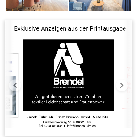
Innenarchitektin Miriam
Textilmanufaktur Fricker
Giulia Pracki. Foto:
kreiert Wohlfühlräume.
Fricker
Foto: Fricker
Exklusive Anzeigen aus der Printausgabe