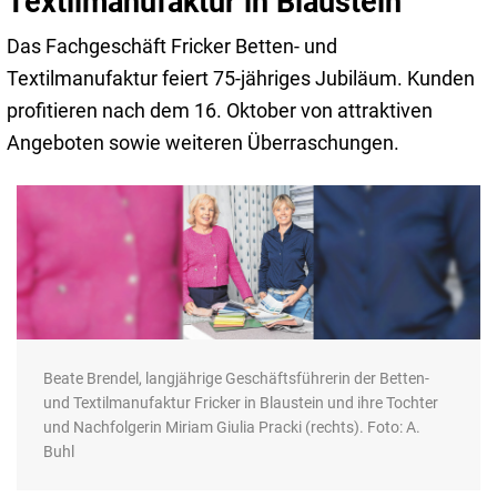
Textilmanufaktur in Blaustein
Das Fachgeschäft Fricker Betten- und
Textilmanufaktur feiert 75-jähriges Jubiläum. Kunden
profitieren nach dem 16. Oktober von attraktiven
Angeboten sowie weiteren Überraschungen.
Beate Brendel, langjährige Geschäftsführerin der Betten-
und Textilmanufaktur Fricker in Blaustein und ihre Tochter
und Nachfolgerin Miriam Giulia Pracki (rechts). Foto: A.
Buhl