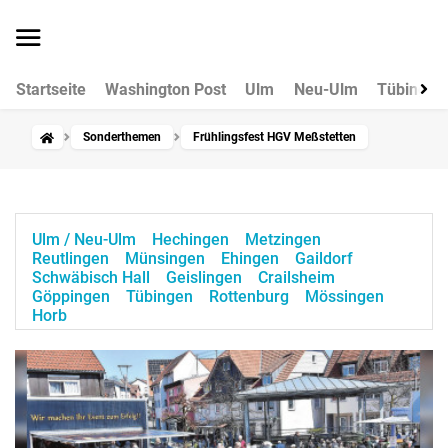
Startseite
Washington Post
Ulm
Neu-Ulm
Tübingen
Sonderthemen
Frühlingsfest HGV Meßstetten
Ulm / Neu-Ulm
Hechingen
Metzingen
Reutlingen
Münsingen
Ehingen
Gaildorf
Schwäbisch Hall
Geislingen
Crailsheim
Göppingen
Tübingen
Rottenburg
Mössingen
Horb