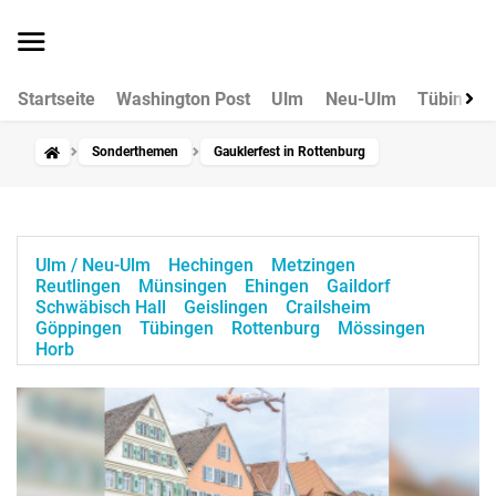
Startseite
Washington Post
Ulm
Neu-Ulm
Tübingen
Sonderthemen
Gauklerfest in Rottenburg
Ulm / Neu-Ulm
Hechingen
Metzingen
Reutlingen
Münsingen
Ehingen
Gaildorf
Schwäbisch Hall
Geislingen
Crailsheim
Göppingen
Tübingen
Rottenburg
Mössingen
Horb