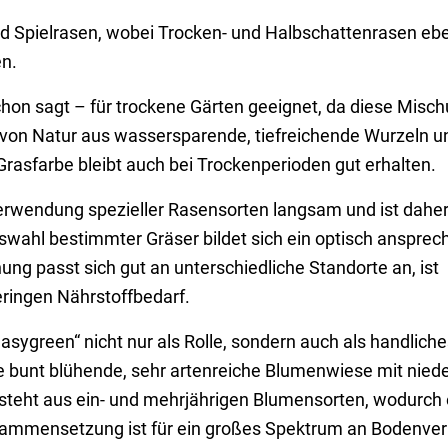
nd Spielrasen, wobei Trocken- und Halbschattenrasen ebe
en.
hon sagt – für trockene Gärten geeignet, da diese Misch
 von Natur aus wassersparende, tiefreichende Wurzeln un
rasfarbe bleibt auch bei Trockenperioden gut erhalten.
rwendung spezieller Rasensorten langsam und ist daher
uswahl bestimmter Gräser bildet sich ein optisch ansprec
ng passt sich gut an unterschiedliche Standorte an, ist
eringen Nährstoffbedarf.
asygreen“ nicht nur als Rolle, sondern auch als handliche
ne bunt blühende, sehr artenreiche Blumenwiese mit niede
teht aus ein- und mehrjährigen Blumensorten, wodurch 
ammensetzung ist für ein großes Spektrum an Bodenver