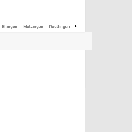
Ehingen
Metzingen
Reutlingen
Münsingen
Rottenburg
M