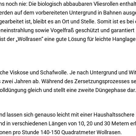
 noch nie: Die biologisch abbaubaren Vliesrollen enthal
werden auf dem vorbereiteten Untergrund in Bahnen ausgero
arbeitet ist, bleibt es an Ort und Stelle. Somit ist es be
einstrahlung sowie Vogelfraß geschützt und garantiert
der „Wollrasen“ eine gute Lösung für leichte Hanglagen
liche Viskose und Schafwolle. Je nach Untergrund und Wi
is zwei Jahren ab. Während des Zersetzungsprozesses se
olldüngung gleich und stellt eine zweite Düngephase dar
 und lassen sich genauso leicht mit einer Haushaltsschere
nd in verschiedenen Längen von 10, 20 und 30 Metern erhä
rsonen pro Stunde 140-150 Quadratmeter Wollrasen.