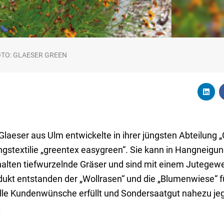
 FOTO: GLAESER GREEN
laeser aus Ulm entwickelte in ihrer jüngsten Abteilung „
gstextilie „greentex easygreen“. Sie kann in Hangneigun
alten tiefwurzelnde Gräser und sind mit einem Jutegewe
ukt entstanden der „Wollrasen“ und die „Blumenwiese“ fü
elle Kundenwünsche erfüllt und Sondersaatgut nahezu jeg
.