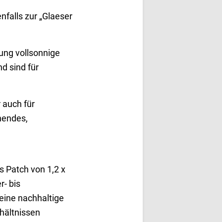
nfalls zur „Glaeser
ung vollsonnige
d sind für
 auch für
hendes,
s Patch von 1,2 x
r- bis
eine nachhaltige
hältnissen