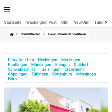
Startseite
Washington Post
Ulm
Neu-Ulm
Tübingen
Sonderthemen
Haller Hörakustik Onolzheim
Ulm / Neu-Ulm
Hechingen
Metzingen
Reutlingen
Münsingen
Ehingen
Gaildorf
Schwäbisch Hall
Geislingen
Crailsheim
Göppingen
Tübingen
Rottenburg
Mössingen
Horb