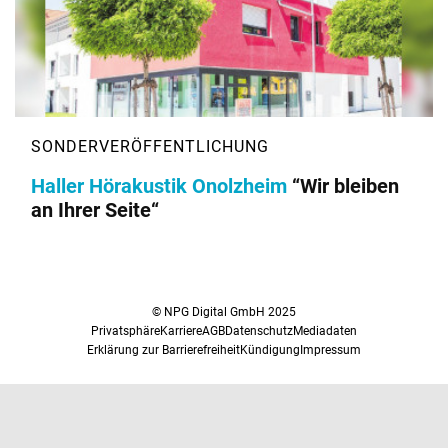
Haller Hörakustik Onolzheim
“Wir bleiben
an Ihrer Seite“
© NPG Digital GmbH 2025
Privatsphäre
Karriere
AGB
Datenschutz
Mediadaten
Erklärung zur Barrierefreiheit
Kündigung
Impressum