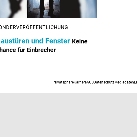
austüren und Fenster
Keine
hance für Einbrecher
Privatsphäre
Karriere
AGB
Datenschutz
Mediadaten
E