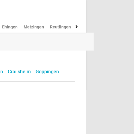
Ehingen
Metzingen
Reutlingen
Münsingen
Rottenburg
M
en
Crailsheim
Göppingen