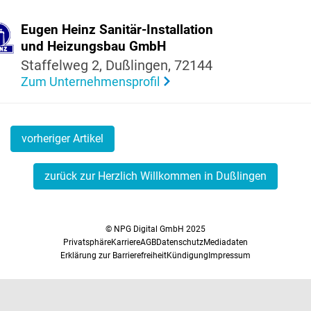
Eugen Heinz Sanitär-Instal­la­tion
und Heizungsbau GmbH
Staf­felweg 2, Dußlingen, 72144
Zum Unternehmensprofil
vorheriger Artikel
zurück zur Herzlich Willkommen in Dußlingen
© NPG Digital GmbH 2025
Privatsphäre
Karriere
AGB
Datenschutz
Mediadaten
Erklärung zur Barrierefreiheit
Kündigung
Impressum