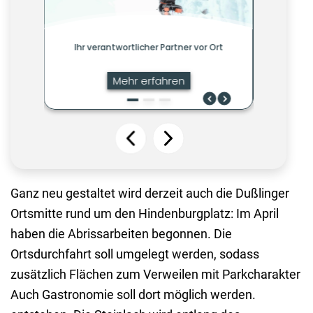
Hindenburgplat
wird seit
April
umgestaltet.
Die
Ortsdurchfahrt
soll
umgelegt
werden,
sodass
zusätzlich
Flächen
Ganz neu gestaltet wird derzeit auch die Dußlinger
zum
Verweilen
Ortsmitte rund um den Hindenburgplatz: Im April
mit
haben die Abrissarbeiten begonnen. Die
Parkcharakter
Ortsdurchfahrt soll umgelegt werden, sodass
entstehen.
Die
zusätzlich Flächen zum Verweilen mit Parkcharakter
Peterskirche
Auch Gastronomie soll dort möglich werden.
ist von