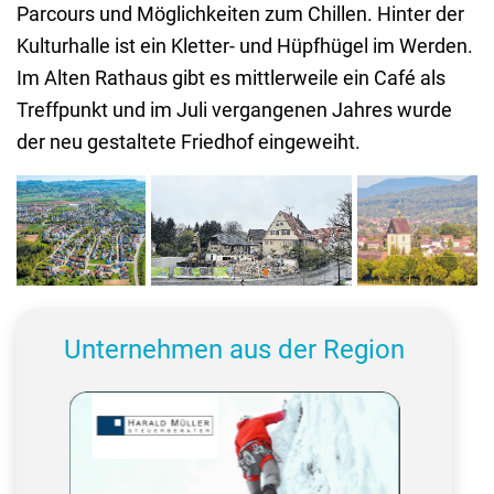
Parcours und Möglichkeiten zum Chillen. Hinter der
Kulturhalle ist ein Kletter- und Hüpfhügel im Werden.
Im Alten Rathaus gibt es mittlerweile ein Café als
Treffpunkt und im Juli vergangenen Jahres wurde
der neu gestaltete Friedhof eingeweiht.
Bilder im
Uhrzeigersinn:
Die Lage
von
Dusslingen
hat viel
Unternehmen aus der Region
zu bieten,
ob für die
Einwohner
oder die
Unternehmen.
Der