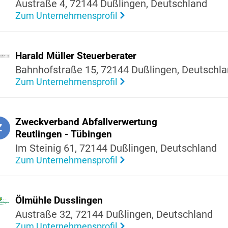
Austraße 4, 72144 Dußlingen, Deutsch­land
Zum Unternehmensprofil
Harald Müller Steu­er­be­rater
Bahn­hof­straße 15, 72144 Dußlingen, Deutsch­l
Zum Unternehmensprofil
Zweck­ver­band Abfall­ver­wer­tung
Z
Reut­lingen - Tübingen
Im Steinig 61, 72144 Dußlingen, Deutsch­land
Zum Unternehmensprofil
Ölmühle Duss­lingen
Austraße 32, 72144 Dußlingen, Deutsch­land
Zum Unternehmensprofil