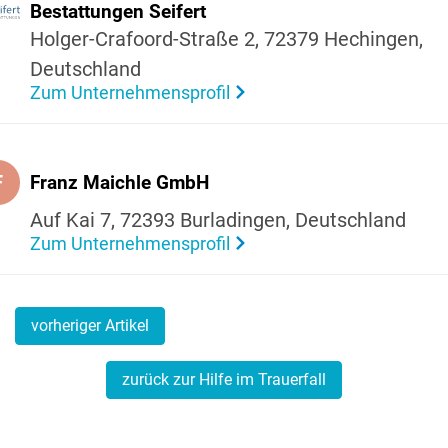
Bestat­tungen Seifert
Holger-Crafoord-Straße 2, 72379 Hechingen,
Deutsch­land
Zum Unternehmensprofil
F
Franz Maichle GmbH
Auf Kai 7, 72393 Burla­dingen, Deutsch­land
Zum Unternehmensprofil
vorheriger Artikel
zurück zur Hilfe im Trauerfall