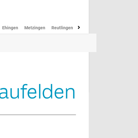
Ehingen
Metzingen
Reutlingen
Münsingen
Rottenburg
M