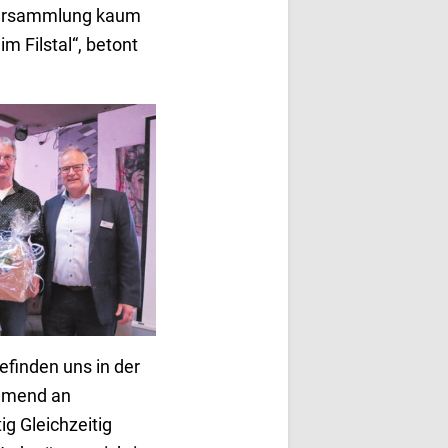
 Versammlung kaum
m Filstal“, betont
eas Bauer (Mitte) im
schuss.
efinden uns in der
ehmend an
ig Gleichzeitig