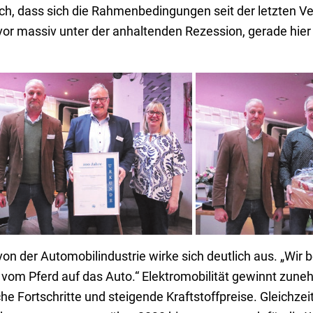
ich, dass sich die Rahmenbedingungen seit der letzten
vor massiv unter der anhaltenden Rezession, gerade hier i
100 Jahre Autohaus Burger Schloz in
Seit 35 Jahren ist Andr
Uhingen.
Gesellenprüfungssaus
von der Automobilindustrie wirke sich deutlich aus. „Wir b
vom Pferd auf das Auto.“ Elektromobilität gewinnt zun
he Fortschritte und steigende Kraftstoffpreise. Gleichzeit