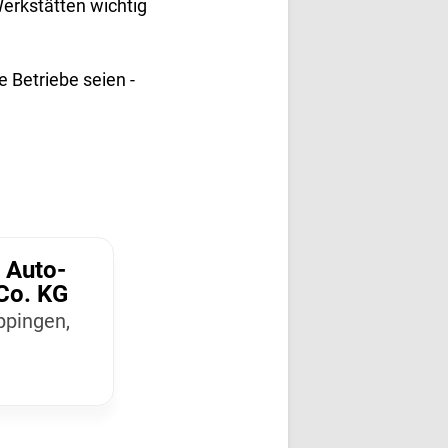
Werkstätten wichtig
 Betriebe seien -
| Auto­
Co. KG
ppingen,