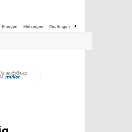
Ehingen
Metzingen
Reutlingen
Münsingen
Rottenburg
M
ig