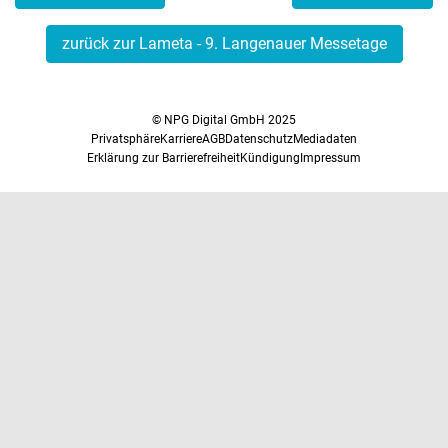
zurück zur Lameta - 9. Langenauer Messetage
© NPG Digital GmbH 2025
Privatsphäre
Karriere
AGB
Datenschutz
Mediadaten
Erklärung zur Barrierefreiheit
Kündigung
Impressum