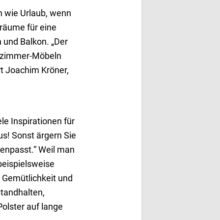
an wie Urlaub, wenn
lräume für eine
n und Balkon. „Der
sszimmer-Möbeln
ärt Joachim Kröner,
e Inspirationen für
us! Sonst ärgern Sie
enpasst.“ Weil man
beispielsweise
l Gemütlichkeit und
tandhalten,
olster auf lange