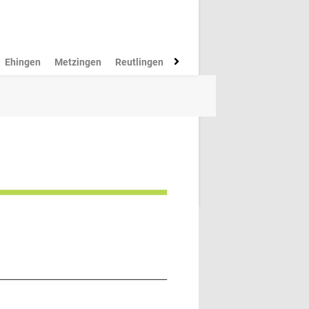
Ehingen
Metzingen
Reutlingen
Münsingen
Rottenburg
M