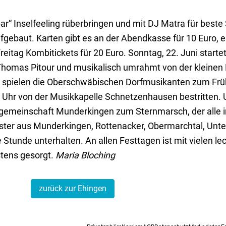
ar“ Inselfeeling rüberbringen und mit DJ Matra für best
fgebaut. Karten gibt es an der Abendkasse für 10 Euro, es
itag Kombitickets für 20 Euro. Sonntag, 22. Juni starte
 Thomas Pitour und musikalisch umrahmt von der kleinen
 spielen die Oberschwäbischen Dorfmusikanten zum Frü
 Uhr von der Musikkapelle Schnetzenhausen bestritten. 
sgemeinschaft Munderkingen zum Sternmarsch, der alle i
ter aus Munderkingen, Rottenacker, Obermarchtal, Unte
e Stunde unterhalten. An allen Festtagen ist mit vielen le
stens gesorgt.
Maria Bloching
zurück zur Ehingen