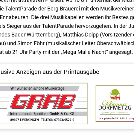
ie TalentParade der Berg-Brauerei mit den Musikvereine
 Ennabeuren. Die drei Musikkapellen werden ihr Bestes g
s Sieger aus der TalentParade hervorzugehen. In der Ju
ndes BadenWürttemberg), Matthias Dolpp (Vorsitzender
u) und Simon Föhr (musikalischer Leiter Oberschwäbisc
ist ab 21 Uhr Party mit der „Mega Malle Nacht“ angesagt
lusive Anzeigen aus der Printausgabe