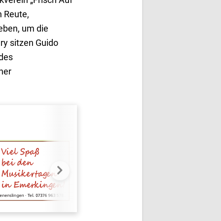
n Reute,
eben, um die
ry sitzen Guido
 des
her
.