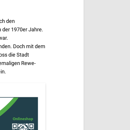
rch den
der 1970er Jahre.
war.
anden. Doch mit dem
ss die Stadt
hemaligen Rewe-
in.