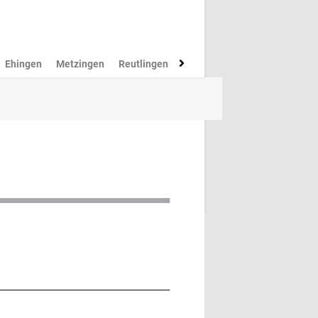
Ehingen
Metzingen
Reutlingen
Münsingen
Rottenburg
M