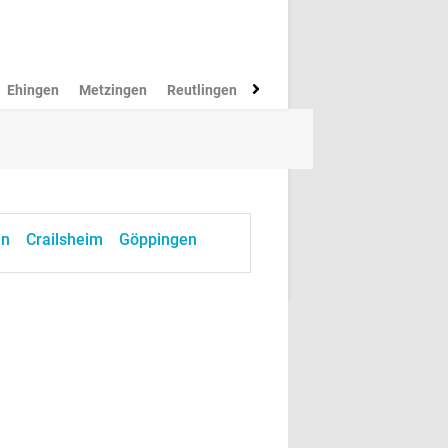
Ehingen
Metzingen
Reutlingen
Münsingen
Rottenburg
M
en
Crailsheim
Göppingen