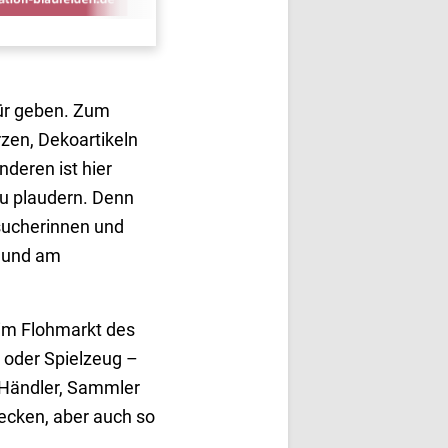
ür geben. Zum
zen, Dekoartikeln
deren ist hier
zu plaudern. Denn
sucherinnen und
n und am
im Flohmarkt des
r oder Spielzeug –
r Händler, Sammler
decken, aber auch so