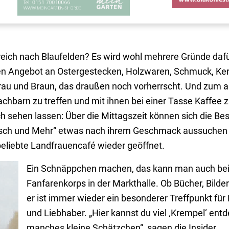
eich nach Blaufelden? Es wird wohl mehrere Gründe daf
ten Angebot an Ostergestecken, Holzwaren, Schmuck, Ker
 und Braun, das draußen noch vorherrscht. Und zum an
chbarn zu treffen und mit ihnen bei einer Tasse Kaffee 
 sehen lassen: Über die Mittagszeit können sich die Be
leisch und Mehr“ etwas nach ihrem Geschmack aussuche
beliebte Landfrauencafé wieder geöffnet.
Ein Schnäppchen machen, das kann man auch be
Fanfarenkorps in der Markthalle. Ob Bücher, Bilde
er ist immer wieder ein besonderer Treffpunkt fü
und Liebhaber. „Hier kannst du viel ‚Krempel‘ ent
manches kleine Schätzchen“, sagen die Insider.