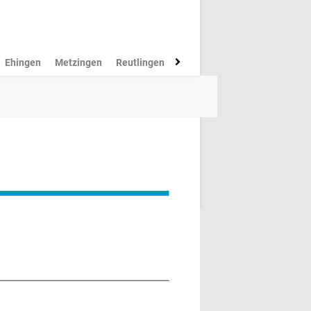
Ehingen
Metzingen
Reutlingen
Münsingen
Rottenburg
M