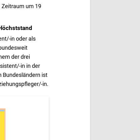
en Zeitraum um 19
 Höchststand
nt/-in oder als
 bundesweit
nem der drei
stent/-in in der
n Bundesländern ist
ziehungspfleger/-in.