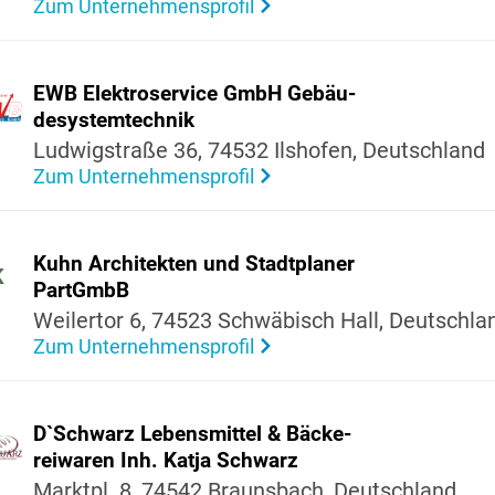
Zum Unternehmensprofil
EWB Elek­tro­ser­vice GmbH Gebäu­
de­sys­tem­technik
Ludwig­straße 36, 74532 Ilshofen, Deutsch­land
Zum Unternehmensprofil
Kuhn Archi­tekten und Stadt­planer
K
PartGmbB
Weilertor 6, 74523 Schwä­bisch Hall, Deutsch­la
Zum Unternehmensprofil
D`Schwarz Lebens­mittel & Bäcke­
rei­waren Inh. Katja Schwarz
Marktpl. 8, 74542 Brauns­bach, Deutsch­land