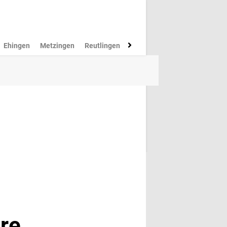
Ehingen
Metzingen
Reutlingen
Münsingen
Rottenburg
M
ere