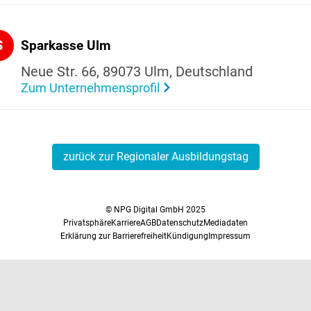
S
Spar­kasse Ulm
Neue Str. 66, 89073 Ulm, Deutsch­land
Zum Unternehmensprofil
zurück zur Regionaler Ausbildungstag
© NPG Digital GmbH 2025
Privatsphäre
Karriere
AGB
Datenschutz
Mediadaten
Erklärung zur Barrierefreiheit
Kündigung
Impressum