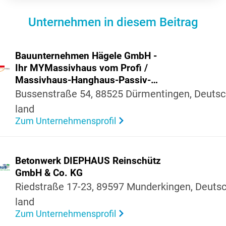
Unternehmen in diesem Beitrag
Bauun­ter­nehmen Hägele GmbH -
Ihr MYMas­siv­haus vom Profi /
Massiv­haus-Hang­haus-Passiv­
haus-Fertig­haus
Bussen­straße 54, 88525 Dürmen­tingen, Deutsc
land
Zum Unternehmensprofil
Beton­werk DIEP­HAUS Rein­schütz
GmbH & Co. KG
Ried­straße 17-23, 89597 Munder­kingen, Deutsc
land
Zum Unternehmensprofil