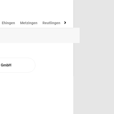
Ehingen
Metzingen
Reutlingen
Münsingen
Rottenburg
M
 GmbH