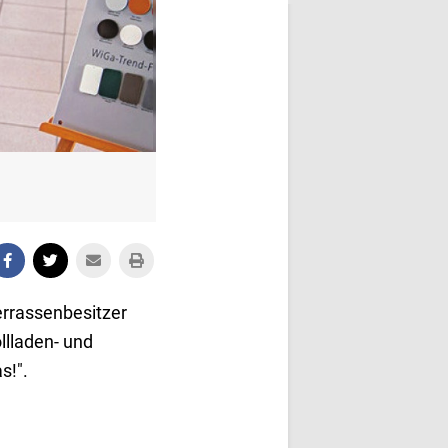
errassenbesitzer
llladen- und
s!".