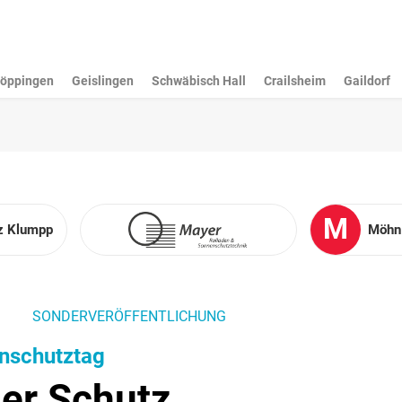
öppingen
Geislingen
Schwäbisch Hall
Crailsheim
Gaildorf
M
tz Klumpp
Möhn
SONDERVERÖFFENTLICHUNG
enschutztag
ger Schutz