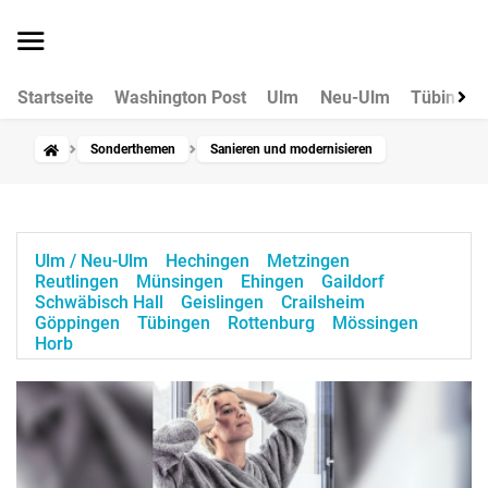
Startseite
Washington Post
Ulm
Neu-Ulm
Tübingen
Sonderthemen
Sanieren und modernisieren
Ulm / Neu-Ulm
Hechingen
Metzingen
Reutlingen
Münsingen
Ehingen
Gaildorf
Schwäbisch Hall
Geislingen
Crailsheim
Göppingen
Tübingen
Rottenburg
Mössingen
Horb