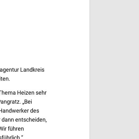
eagentur Landkreis
ten.
s Thema Heizen sehr
Pangratz. „Bei
m Handwerker des
 dann entscheiden,
Wir führen
führlich.“