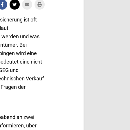
icherung ist oft
laut
en werden und was
entümer. Bei
pingen wird eine
bedeutet eine nicht
 GEG und
echnischen Verkauf
 Fragen der
foabend an zwei
nformieren, über