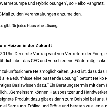
ie Wärmepumpe und Hybridlösungen“, so Heiko Pangratz.
 E-Mail zu den Veranstaltungen anzumelden.
es gibt für jedes Haus eine Lösung.
um Heizen in der Zukunft
0 Uhr. Der erste Vortrag wird von Vertretern der Energi
ührlich über das GEG und verschiedene Fördermöglichkei
r zukunftssichere Heizmöglichkeiten. „Fakt ist, dass da
 und alle Bedürfnisse eine passende Lösung“, betont Heiko 
chtiges Basiswissen dazu.“ Ein Beratungstermin mit de
sslich. „Gemeinsam können Hausbesitzer und Handwerker
eignete Produkt dazu gibt es dann zum Beispiel bei uns. 
el Samsung, Fröling und Brötje und beraten zu allen aus