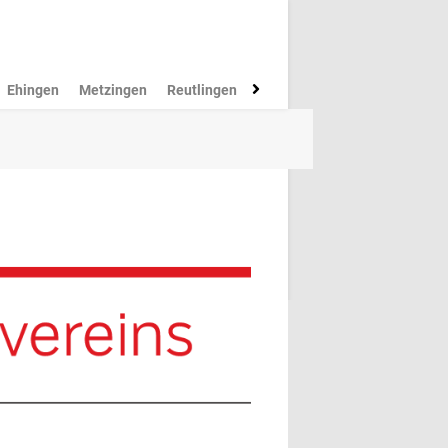
Ehingen
Metzingen
Reutlingen
Münsingen
Rottenburg
M