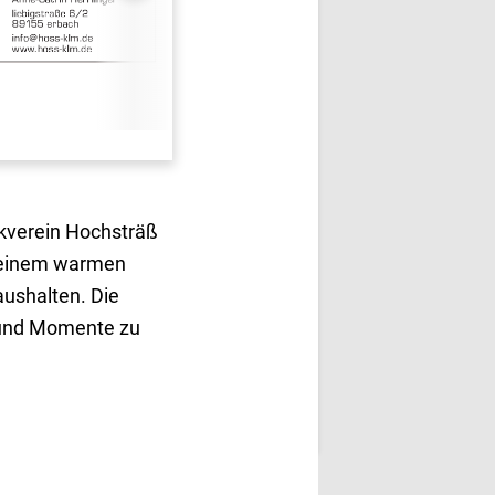
kverein Hochsträß
d einem warmen
aushalten. Die
n und Momente zu