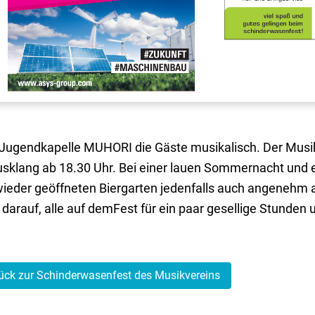
 Jugendkapelle MUHORI die Gäste musikalisch. Der Musi
ausklang ab 18.30 Uhr. Bei einer lauen Sommernacht un
 wieder geöffneten Biergarten jedenfalls auch angenehm 
 darauf, alle auf demFest für ein paar gesellige Stunde
ück zur Schinderwasenfest des Musikvereins