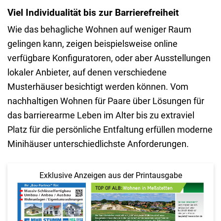
mit
Weise
Linienführung
Viel Individualität bis zur Barrierefreiheit
kreativen
miteinander.
und der stilvollen
Ideen
Putzfassade.
Wie das behagliche Wohnen auf weniger Raum
und
Foto:
gelingen kann, zeigen beispielsweise online
einem
DJD/WeberHaus
verfügbare Konfiguratoren, oder aber Ausstellungen
großzügigen
Raumgefühl.
lokaler Anbieter, auf denen verschiedene
Musterhäuser besichtigt werden können. Vom
nachhaltigen Wohnen für Paare über Lösungen für
das barrierearme Leben im Alter bis zu extraviel
Platz für die persönliche Entfaltung erfüllen moderne
Minihäuser unterschiedlichste Anforderungen.
Exklusive Anzeigen aus der Printausgabe