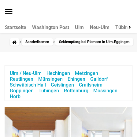
Startseite
Washington Post
Ulm
Neu-Ulm
Tübingen
Sonderthemen
Sektempfang bei Plameco in Ulm-Eggingen
Ulm / Neu-Ulm
Hechingen
Metzingen
Reutlingen
Münsingen
Ehingen
Gaildorf
Schwäbisch Hall
Geislingen
Crailsheim
Göppingen
Tübingen
Rottenburg
Mössingen
Horb