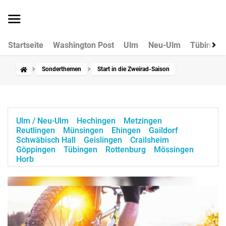
Startseite
Washington Post
Ulm
Neu-Ulm
Tübingen
Sonderthemen
Start in die Zweirad-Saison
Ulm / Neu-Ulm
Hechingen
Metzingen
Reutlingen
Münsingen
Ehingen
Gaildorf
Schwäbisch Hall
Geislingen
Crailsheim
Göppingen
Tübingen
Rottenburg
Mössingen
Horb