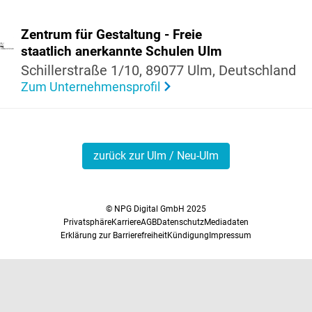
Zentrum für Gestal­tung - Freie
staat­lich aner­kannte Schulen Ulm
Schil­ler­straße 1/10, 89077 Ulm, Deutsch­land
Zum Unternehmensprofil
zurück zur Ulm / Neu-Ulm
© NPG Digital GmbH 2025
Privatsphäre
Karriere
AGB
Datenschutz
Mediadaten
Erklärung zur Barrierefreiheit
Kündigung
Impressum