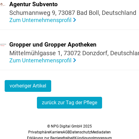
Agentur Subvento
Schu­mannweg 9, 73087 Bad Boll, Deutsch­land
Zum Unternehmensprofil
Gropper und Gropper Apotheken
Mittel­mühl­gasse 1, 73072 Donzdorf, Deutsch­l
Zum Unternehmensprofil
vorheriger Artikel
zurück zur Tag der Pflege
© NPG Digital GmbH 2025
Privatsphäre
Karriere
AGB
Datenschutz
Mediadaten
Erklärung zur Barrierefreiheit
Kündigung
Impressum