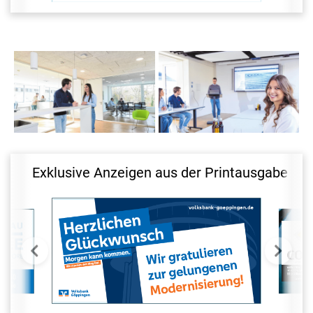
Das neue Raumkonzept
Alle
schafft offene Bereiche
Besprechungsräume
für Austausch und
sind mit aktueller
Zusammenarbeit.
Kommunikationstechnik
ausgestattet.
Exklusive Anzeigen aus der Printausgabe