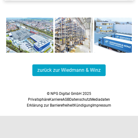
Der Standort des
Logistikdienstleisters
Wiedmann &
Winz in
Eislingen/Fils.
zurück zur Wiedmann & Winz
© NPG Digital GmbH 2025
Privatsphäre
Karriere
AGB
Datenschutz
Mediadaten
Erklärung zur Barrierefreiheit
Kündigung
Impressum