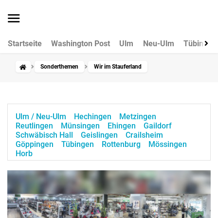
Startseite
Washington Post
Ulm
Neu-Ulm
Tübingen
Sonderthemen
Wir im Stauferland
Ulm / Neu-Ulm
Hechingen
Metzingen
Reutlingen
Münsingen
Ehingen
Gaildorf
Schwäbisch Hall
Geislingen
Crailsheim
Göppingen
Tübingen
Rottenburg
Mössingen
Horb