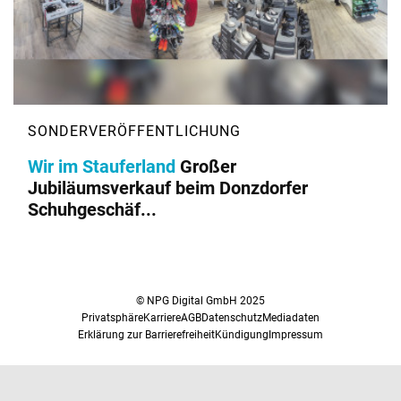
Wir im Stauferland
Großer
Jubiläumsverkauf beim Donzdorfer
Schuhgeschäf...
© NPG Digital GmbH 2025
Privatsphäre
Karriere
AGB
Datenschutz
Mediadaten
Erklärung zur Barrierefreiheit
Kündigung
Impressum