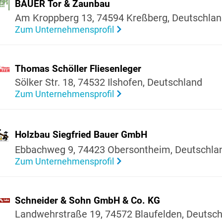
BAUER Tor & Zaunbau
Am Kropp­berg 13, 74594 Kreß­berg, Deutsch­la
Zum Unternehmensprofil
Thomas Schöller Flie­sen­leger
Sölker Str. 18, 74532 Ilshofen, Deutsch­land
Zum Unternehmensprofil
Holzbau Sieg­fried Bauer GmbH
Ebbachweg 9, 74423 Ober­sont­heim, Deutsch­la
Zum Unternehmensprofil
Schneider & Sohn GmbH & Co. KG
Land­wehr­straße 19, 74572 Blau­felden, Deutsch