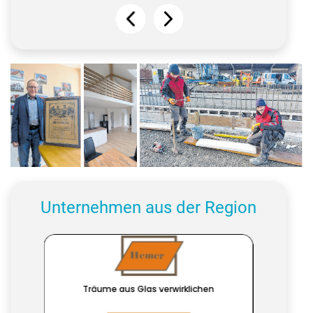
Friedemann
Die
Mit drei Angestellten und der
Dürr-
Galerie
Familie Dürr-Schwab baut
Schwab
schafft
das Unternehmen zwischen
mit dem
Eleganz.
drei und fünf Häusern pro
Meisterbrief
Fotos:
Jahr. Foto: Dürr-Schwab Bau
seines
Marius
Urgroßvaters
Stephan
aus dem
Unternehmen aus der Region
Jahr
1904.
Foto:
Marius
Stephan