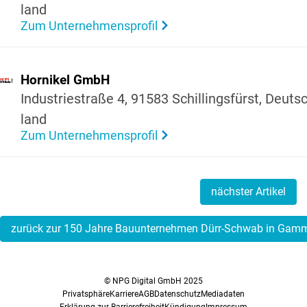
land
Zum Unternehmensprofil
Hornikel GmbH
Indus­trie­straße 4, 91583 Schil­lings­fürst, Deuts
land
Zum Unternehmensprofil
nächster Artikel
zurück zur 150 Jahre Bauunternehmen Dürr-Schwab in Gam
© NPG Digital GmbH 2025
Privatsphäre
Karriere
AGB
Datenschutz
Mediadaten
Erklärung zur Barrierefreiheit
Kündigung
Impressum