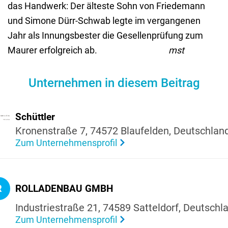
das Handwerk: Der älteste Sohn von Friedemann
und Simone Dürr-Schwab legte im vergangenen
Jahr als Innungsbester die Gesellenprüfung zum
Maurer erfolgreich ab.
mst
Unternehmen in diesem Beitrag
Schüttler
Kronen­straße 7, 74572 Blau­felden, Deutsch­lan
Zum Unternehmensprofil
R
ROLLA­DENBAU GMBH
Indus­trie­straße 21, 74589 Sattel­dorf, Deutsch­l
Zum Unternehmensprofil