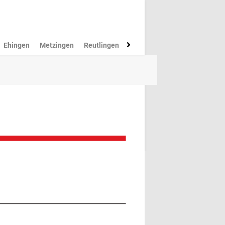
Ehingen
Metzingen
Reutlingen
Münsingen
Rottenburg
M