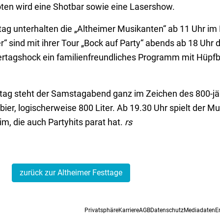
boten wird eine Shotbar sowie eine Lasershow.
g unterhalten die „Altheimer Musikanten“ ab 11 Uhr im 
ler“ sind mit ihrer Tour „Bock auf Party“ abends ab 18 Uhr
ertagshock ein familienfreundliches Programm mit Hüpf
itag steht der Samstagabend ganz im Zeichen des 800-j
bier, logischerweise 800 Liter. Ab 19.30 Uhr spielt der M
m, die auch Partyhits parat hat.
rs
zurück zur Altheimer Festtage
Privatsphäre
Karriere
AGB
Datenschutz
Mediadaten
E