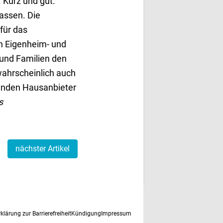
 Kurz und gut:
fassen. Die
für das
n Eigenheim- und
 und Familien den
wahrscheinlich auch
lenden Hausanbieter
s
nächster Artikel
rklärung zur Barrierefreiheit
Kündigung
Impressum