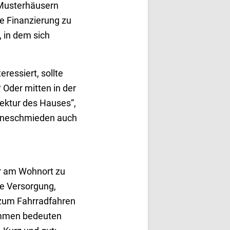
 Musterhäusern
te Finanzierung zu
 in dem sich
ressiert, sollte
 Oder mitten in der
tektur des Hauses“,
Pläneschmieden auch
tur am Wohnort zu
he Versorgung,
 zum Fahrradfahren
immen bedeuten