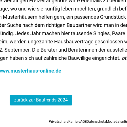
e vielfältigen Freizeitangebote wäre ebenfalls zu denken.
rage, wo und wie sie künftig leben möchten, gründlich be
n Musterhäusern helfen gern, ein passendes Grundstück 
er Suche nach dem richtigen Baupartner wird man in de
ündig. Jedes Jahr machen hier tausende Singles, Paare
nheim, werden ungezählte Hausbauverträge geschlossen 
. September. Die Berater und Beraterinnen der ausstel
en haben sich auf zahlreiche Bauwillige eingerichtet.
ot
www.musterhaus-online.de
zurück zur Bautrends 2024
Privatsphäre
Karriere
AGB
Datenschutz
Mediadaten
E