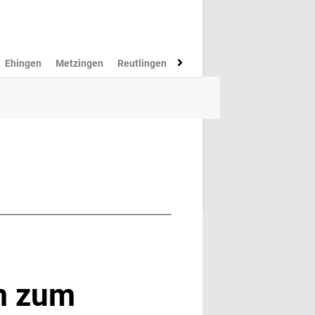
Ehingen
Metzingen
Reutlingen
Münsingen
Rottenburg
M
m zum